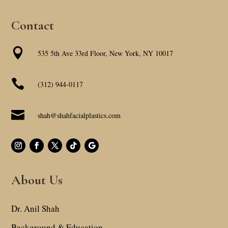
Contact

535 5th Ave 33rd Floor, New York, NY 10017

(312) 944-0117

shah@shahfacialplastics.com
About Us
Dr. Anil Shah
Background & Education