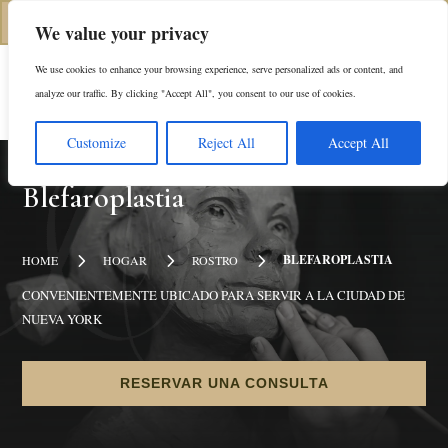
(646) 798-4905
We value your privacy
We use cookies to enhance your browsing experience, serve personalized ads or content, and
En
analyze our traffic. By clicking "Accept All", you consent to our use of cookies.
Customize
Reject All
Accept All
Blefaroplastia
5
5
5
BLEFAROPLASTIA
HOME
HOGAR
ROSTRO
CONVENIENTEMENTE UBICADO PARA SERVIR A LA CIUDAD DE
NUEVA YORK
RESERVAR UNA CONSULTA