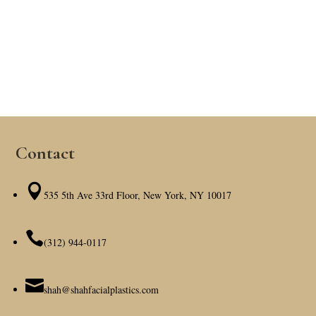
Contact

535 5th Ave 33rd Floor, New York, NY 10017

(312) 944-0117

shah@shahfacialplastics.com