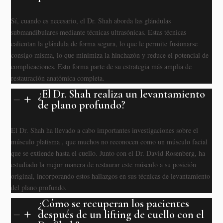
Sí, cuando es necesario, el Dr. Shah aborda las glándulas
submandibulares mediante técnicas ultrasónicas. Estas técnicas
calientan la glándula de forma segura, lo que le permite fusionarse
consigo misma, lo que minimiza la hinchazón y reduce el potencial de
complicaciones. Esto forma parte de su estrategia más amplia de
restauración anatómica completa.
¿El Dr. Shah realiza un levantamiento
K
L
de plano profundo?
El Dr. Shah ha llevado a cabo importantes investigaciones sobre el
músculo platisma , que muchos no reconocen como un músculo facial
que se extiende hasta el cuello. Junto con el Dr. David Rosenberg, ha
estudiado la mejor manera de restaurar este músculo a su posición
original, incorporando estos hallazgos en sus técnicas de levantamiento
del plano profundo.
¿Cómo se recuperan los pacientes
después de un lifting de cuello con el
K
L