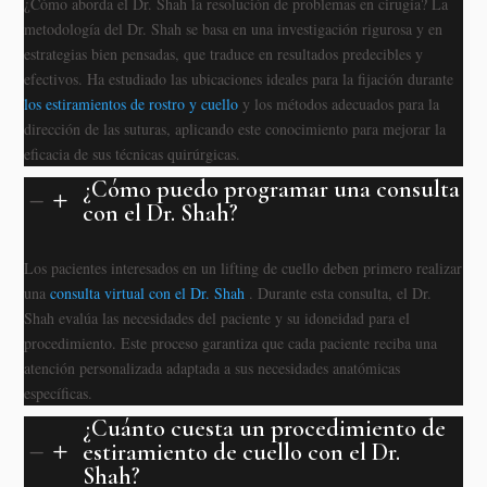
¿Cómo aborda el Dr. Shah la resolución de problemas en cirugía? La
metodología del Dr. Shah se basa en una investigación rigurosa y en
estrategias bien pensadas, que traduce en resultados predecibles y
efectivos. Ha estudiado las ubicaciones ideales para la fijación durante
los estiramientos de rostro y cuello
y los métodos adecuados para la
dirección de las suturas, aplicando este conocimiento para mejorar la
eficacia de sus técnicas quirúrgicas.
¿Cómo puedo programar una consulta
K
L
con el Dr. Shah?
Los pacientes interesados en un lifting de cuello deben primero realizar
una
consulta virtual con el Dr. Shah
. Durante esta consulta, el Dr.
Shah evalúa las necesidades del paciente y su idoneidad para el
procedimiento. Este proceso garantiza que cada paciente reciba una
atención personalizada adaptada a sus necesidades anatómicas
específicas.
¿Cuánto cuesta un procedimiento de
estiramiento de cuello con el Dr.
K
L
Shah?