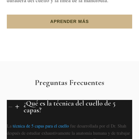
duradera del cuello y la línea de la mandíbula.
APRENDER MÁS
Preguntas Frecuentes
¿Qué es la técnica del cuello de 5
K
L
capas?
La
técnica de 5 capas para el cuello
fue desarrollada por el Dr. Shah
después de estudiar exhaustivamente la anatomía humana y de trabajar