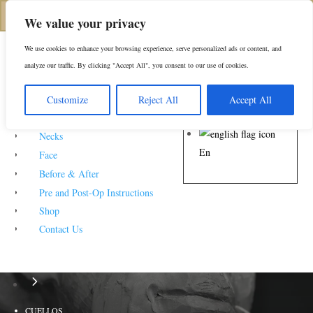
(646) 798-4905
We value your privacy
We use cookies to enhance your browsing experience, serve personalized ads or content, and
analyze our traffic. By clicking "Accept All", you consent to our use of cookies.
About
Customize
Reject All
Accept All
Noses
Levantamiento de cuello
Necks
En
preguntas frecuentes
Face
Before & After
Pre and Post-Op Instructions
HOME
Shop
5
Contact Us
HOGAR
5
CUELLOS