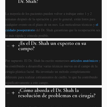
Dr. Shah?
La mayoría de los pacientes pueden volver a trabajar entre 1 y 2
semanas después de la operación y, por lo general, están listos para
cualquier evento en el plazo de un mes. Las meticulosas técnicas y
el
cuidado posoperatorio
del Dr. Shah garantizan que la recuperación sea
lo más rápida y cómoda posible.
¿Es el Dr. Shah un experto en su
K
L
campo?
Por supuesto. El Dr. Shah ha escrito numerosos
artículos anatómicos
y
ha contribuido a desarrollar varias técnicas nuevas en el campo de la
cirugía plástica facial. Ha inventado un método completamente
diferente para realizar estiramientos de cuello, lo que ha contribuido
significativamente a este campo.
¿Cómo aborda el Dr. Shah la
K
L
resolución de problemas en cirugía?