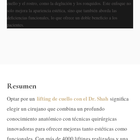
cuello y el rostro, como la deglución y los ronquidos. Este enfoque no
solo mejora la apariencia estética, sino que también aborda las
deficiencias funcionales, lo que ofrece un doble beneficio a los
pacientes.
Resumen
lifting de cuello con el Dr. Shah
Optar por un
significa
elegir un cirujano que combina un profundo
conocimiento anatómico con técnicas quirúrgicas
innovadoras para ofrecer mejoras tanto estéticas como
funcionales. Con más de 4000 liftings realizados y una