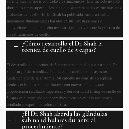
durante muchas horas con cadáveres anatómicos. Este método no solo
aborda las capas superficiales, sino que se centra en las estructuras más
profundas del cuello. El Dr. Shah ha publicado varios artículos
anatómicos fundamentales basados en sus investigaciones e
innovaciones, que han hecho avanzar significativamente la práctica de
los estiramientos de cuello.
¿Cómo desarrolló el Dr. Shah la
K
L
técnica de cuello de 5 capas?
El desarrollo de la técnica de 5 capas para el cuello por parte del Dr.
Shah surgió de su dedicación a la comprensión de los aspectos
fundamentales de la anatomía. Su enfoque no consiste en replicar
técnicas existentes, sino en innovar con nuevos métodos que
proporcionen resultados superiores y duraderos. El lifting de cuello de
5 capas es el resultado de incontables horas de estudio anatómico
detallado y experimentación práctica.
¿El Dr. Shah aborda las glándulas
submandibulares durante el
K
L
procedimiento?