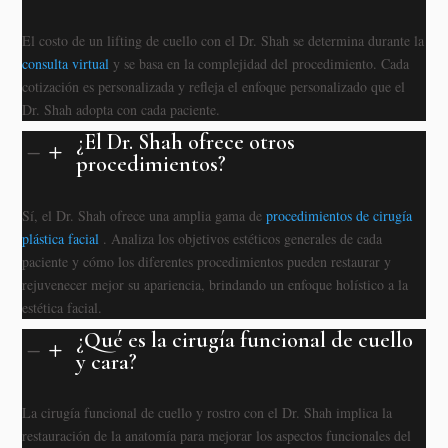
El costo de un lifting de cuello con el Dr. Shah se determina durante la
consulta virtual
y se basa en la complejidad del procedimiento. Cada
cotización es personalizada y refleja el enfoque personalizado que el
Dr. Shah adopta con cada paciente.
¿El Dr. Shah ofrece otros
K
L
procedimientos?
Sí, el Dr. Shah ofrece una amplia gama de
procedimientos de cirugía
plástica facial
. Analiza los objetivos estéticos generales de cada
paciente y cómo los diferentes procedimientos pueden restaurar y
rejuvenecer mejor su apariencia, brindando un enfoque holístico a la
estética facial.
¿Qué es la cirugía funcional de cuello
K
L
y cara?
La cirugía funcional de cuello y rostro con el Dr. Shah implica la
restauración de la anatomía para mejorar los aspectos funcionales del