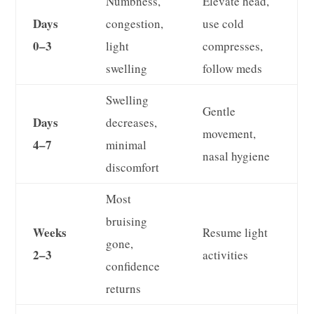
Numbness,
Elevate head,
Days
congestion,
use cold
0–3
light
compresses,
swelling
follow meds
Swelling
Gentle
Days
decreases,
movement,
4–7
minimal
nasal hygiene
discomfort
Most
bruising
Weeks
Resume light
gone,
2–3
activities
confidence
returns