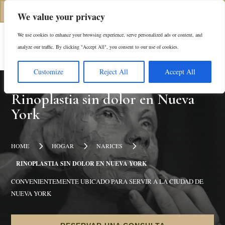
(646) 798-4905
We value your privacy
We use cookies to enhance your browsing experience, serve personalized ads or content, and
En
analyze our traffic. By clicking "Accept All", you consent to our use of cookies.
Customize
Reject All
Accept All
Rinoplastia sin dolor en Nueva
York
5
5
5
HOME
HOGAR
NARICES
RINOPLASTIA SIN DOLOR EN NUEVA YORK
CONVENIENTEMENTE UBICADO PARA SERVIR A LA CIUDAD DE
NUEVA YORK