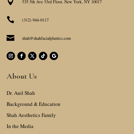

535 5th Ave 33rd Floor, New York, NY 10017

(312) 944-0117

shah@shahfacialplastics.com
About Us
Dr. Anil Shah
Background & Education
Shah Aesthetics Family
In the Media